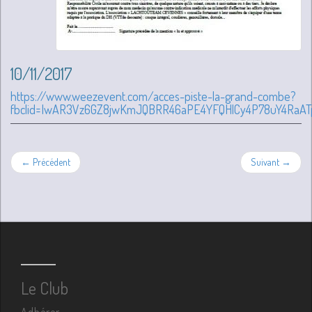
10/11/2017
https://www.weezevent.com/acces-piste-la-grand-combe?
fbclid=IwAR3Vz6GZ8jwKmJQBRR46aPE4YFQHlCy4P78uY4RaA
← Précédent
Suivant →
Le Club